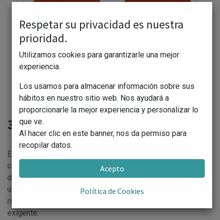
Respetar su privacidad es nuestra
prioridad.
Utilizamos cookies para garantizarle una mejor
experiencia.
Los usamos para almacenar información sobre sus
hábitos en nuestro sitio web. Nos ayudará a
proporcionarle la mejor experiencia y personalizar lo
3M-987 Disco de Fibra
que ve.
Al hacer clic en este banner, nos da permiso para
recopilar datos.
El disco de fibra 987C 3M™ Cubitron™ II brinda una tasa de
corte más elevada, más duración y más vida útil que otros
Acepto
discos de fibra y discos de desbaste. Nuestros discos
utilizan grano PSG 3M combinado con soporte de fibra
Política de Cookies
rígida para mayor productividad en tareas de carga media a
exigente.