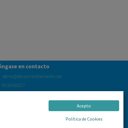
óngase en contacto
abrac@abracmediterraneo.cat
933056027
653611916
Pg del Mar d'Alboran, 2 - 08918 Badalona
Acepto
Política de Cookies