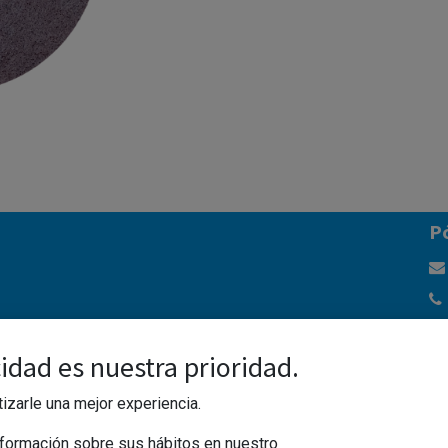
ágina
P
idad es nuestra prioridad.
izarle una mejor experiencia.
formación sobre sus hábitos en nuestro