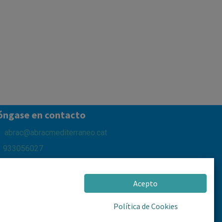
óngase en contacto
abrac@abracmediterraneo.cat
933056027
653611916
Pg del Mar d'Alboran, 2 - 08918 Badalona
Acepto
Política de Cookies