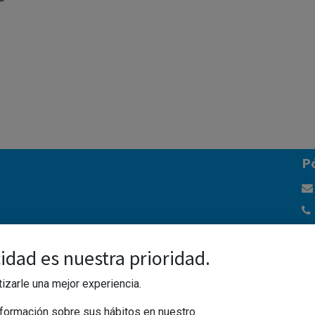
ágina
P
idad es nuestra prioridad.
izarle una mejor experiencia.
formación sobre sus hábitos en nuestro