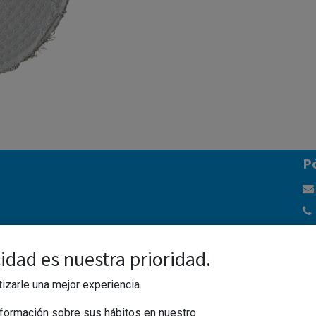
ágina
P
idad es nuestra prioridad.
izarle una mejor experiencia.
formación sobre sus hábitos en nuestro