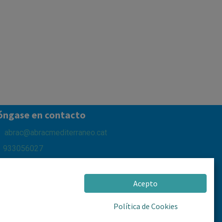
óngase en contacto
abrac@abracmediterraneo.cat
933056027
653611916
Pg del Mar d'Alboran, 2 - 08918 Badalona
Acepto
Política de Cookies