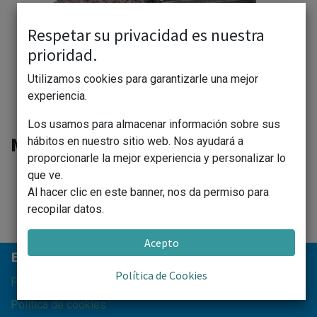
Respetar su privacidad es nuestra
prioridad.
Utilizamos cookies para garantizarle una mejor
experiencia.
Los usamos para almacenar información sobre sus
MUELAS RESINA NEGRA 20X50X6
hábitos en nuestro sitio web. Nos ayudará a
proporcionarle la mejor experiencia y personalizar lo
que ve.
Al hacer clic en este banner, nos da permiso para
recopilar datos.
Acepto
Información del pie de página
Enlaces de Interés
Política de Cookies
Política de privacidad
Política de cookies