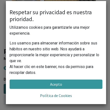
Respetar su privacidad es nuestra
prioridad.
Utilizamos cookies para garantizarle una mejor
experiencia.
Los usamos para almacenar información sobre sus
poleas
hábitos en nuestro sitio web. Nos ayudará a
proporcionarle la mejor experiencia y personalizar lo
MARCA
que ve.
Al hacer clic en este banner, nos da permiso para
WULCOYAN
GOMA NEGRA RANULADA
recopilar datos.
DIAMETRO
Acepto
250x100x35
250x50x35
90x100x20
Política de Cookies
100x100x20